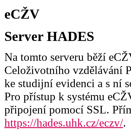
eCŽV
Server HADES
Na tomto serveru běží eCŽ
Celoživotního vzdělávání P
ke studijní evidenci a s ní
Pro přístup k systému eCŽ
připojení pomocí SSL. Pří
https://hades.uhk.cz/eczv/
.