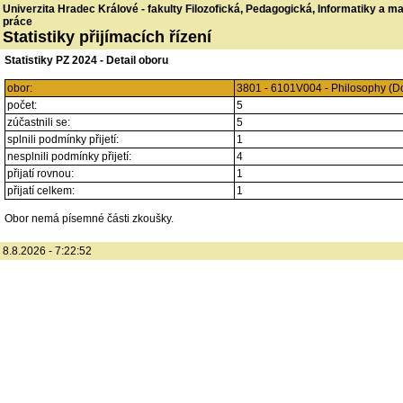
Univerzita Hradec Králové - fakulty Filozofická, Pedagogická, Informatiky a 
práce
Statistiky přijímacích řízení
Statistiky PZ 2024 - Detail oboru
obor:
3801 - 6101V004 - Philosophy (D
počet:
5
zúčastnili se:
5
splnili podmínky přijetí:
1
nesplnili podmínky přijetí:
4
přijatí rovnou:
1
přijatí celkem:
1
Obor nemá písemné části zkoušky.
8.8.2026 - 7:22:52