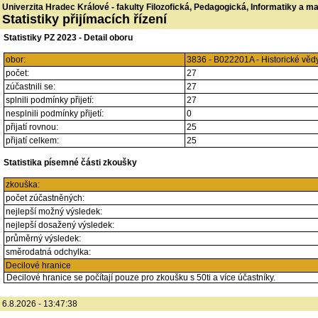
Univerzita Hradec Králové - fakulty Filozofická, Pedagogická, Informatiky a 
Statistiky přijímacích řízení
Statistiky PZ 2023 - Detail oboru
obor:
3836 - B022201A - Historické věd
počet:
27
zúčastnili se:
27
splnili podmínky přijetí:
27
nesplnili podmínky přijetí:
0
přijatí rovnou:
25
přijatí celkem:
25
Statistika písemné části zkoušky
zkouška:
počet zúčastněných:
nejlepší možný výsledek:
nejlepší dosažený výsledek:
průměrný výsledek:
směrodatná odchylka:
Decilové hranice
Decilové hranice se počítají pouze pro zkoušku s 50ti a více účastníky.
6.8.2026 - 13:47:38