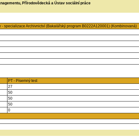
managementu, Přírodovědecká a Ústav sociální práce
y - specializace Archivnictví (Bakalářský program B0222A120001) (Kombinovaná)
PT - Písemný test
27
50
50
50
0