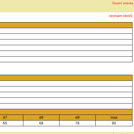
Úvodní stránka
seznam oborů
d7
d8
d9
max
65
68
76
90