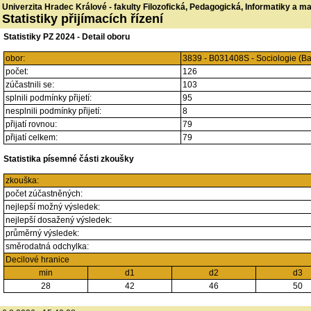
Univerzita Hradec Králové - fakulty Filozofická, Pedagogická, Informatiky a 
Statistiky přijímacích řízení
Statistiky PZ 2024 - Detail oboru
obor:
3839 - B031408S - Sociologie (B
počet:
126
zúčastnili se:
103
splnili podmínky přijetí:
95
nesplnili podmínky přijetí:
8
přijatí rovnou:
79
přijatí celkem:
79
Statistika písemné části zkoušky
zkouška:
počet zúčastněných:
nejlepší možný výsledek:
nejlepší dosažený výsledek:
průměrný výsledek:
směrodatná odchylka:
Decilové hranice
min
d1
d2
d3
28
42
46
50