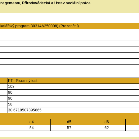
managementu, Přírodovědecká a Ústav sociální práce
akalářský program B0314A250008) (Prezenční)
PT - Písemný test
103
90
90
58
30,6719507395665
d4
d5
d6
54
57
62