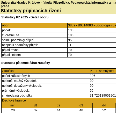
Univerzita Hradec Králové - fakulty Filozofická, Pedagogická, Informatiky a 
práce
Statistiky přijímacích řízení
Statistiky PZ 2025 - Detail oboru
obor:
3839 - B031408S - Sociologie (B
počet:
133
zúčastnili se:
106
splnili podmínky přijetí:
95
nesplnili podmínky přijetí:
11
přijatí rovnou:
70
přijatí celkem:
70
Statistika písemné části zkoušky
zkouška:
PT - Písemný test
počet zúčastněných:
106
nejlepší možný výsledek:
90
nejlepší dosažený výsledek:
90
průměrný výsledek:
55
směrodatná odchylka:
31,72513905190
Decilové hranice
min
d1
d2
d3
d4
20
39
44
48
52