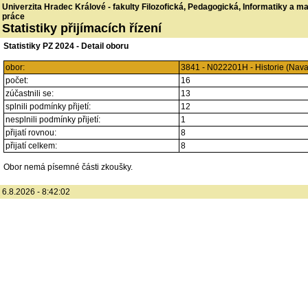
Univerzita Hradec Králové - fakulty Filozofická, Pedagogická, Informatiky a 
práce
Statistiky přijímacích řízení
Statistiky PZ 2024 - Detail oboru
obor:
3841 - N022201H - Historie (Nav
počet:
16
zúčastnili se:
13
splnili podmínky přijetí:
12
nesplnili podmínky přijetí:
1
přijatí rovnou:
8
přijatí celkem:
8
Obor nemá písemné části zkoušky.
6.8.2026 - 8:42:02