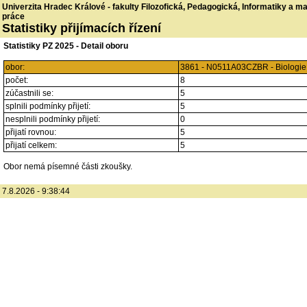
Univerzita Hradec Králové - fakulty Filozofická, Pedagogická, Informatiky a 
práce
Statistiky přijímacích řízení
Statistiky PZ 2025 - Detail oboru
obor:
3861 - N0511A03CZBR - Biologie a
počet:
8
zúčastnili se:
5
splnili podmínky přijetí:
5
nesplnili podmínky přijetí:
0
přijatí rovnou:
5
přijatí celkem:
5
Obor nemá písemné části zkoušky.
7.8.2026 - 9:38:44