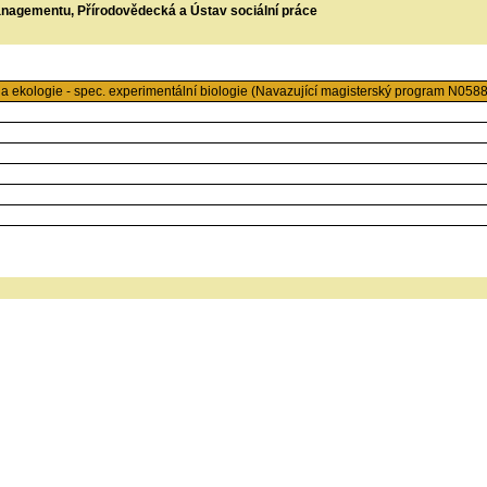
managementu, Přírodovědecká a Ústav sociální práce
 ekologie - spec. experimentální biologie (Navazující magisterský program N05