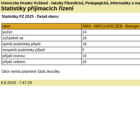
Univerzita Hradec Králové - fakulty Filozofická, Pedagogická, Informatiky a 
Statistiky přijímacích řízení
Statistiky PZ 2025 - Detail oboru
obor:
3863 - N0511A03CZEB - Biologie a
počet:
24
zúčastnili se:
18
splnili podmínky přijetí:
18
nesplnili podmínky přijetí:
0
přijatí rovnou:
16
přijatí celkem:
16
Obor nemá písemné části zkoušky.
8.8.2026 - 7:47:29