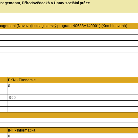
managementu, Přírodovědecká a Ústav sociální práce
anagement (Navazující magisterský program N0688A140001) (Kombinovaná)
EKN - Ekonomie
0
-999
INF - Informatika
0