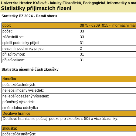
Univerzita Hradec Králové - fakulty Filozofická, Pedagogická, Informatiky a 
Statistiky přijímacích řízení
Statistiky PZ 2024 - Detail oboru
obor:
3875 - 6209T015 - Informační m
počet:
33
zúčastnili se:
33
splnili podmínky přijetí:
31
nesplnili podmínky přijetí:
2
přijatí rovnou:
31
přijatí celkem:
31
Statistika písemné části zkoušky
zkouška:
počet zúčastněných:
nejlepší možný výsledek:
nejlepší dosažený výsledek:
průměrný výsledek:
směrodatná odchylka:
Decilové hranice
Decilové hranice se počítají pouze pro zkoušku s 50ti a více účastníky.
zkouška:
počet zúčastněných: