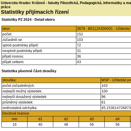
Univerzita Hradec Králové - fakulty Filozofická, Pedagogická, Informatiky a 
práce
Statistiky přijímacích řízení
Statistiky PZ 2024 - Detail oboru
obor:
3878 - B0112A300001 - Učitelstv
počet:
152
zúčastnili se:
103
splnili podmínky přijetí:
72
nesplnili podmínky přijetí:
31
přijatí rovnou:
36
přijatí celkem:
43
Statistika písemné části zkoušky
zkouška:
MSP - Učitelství p
počet zúčastněných:
103
nejlepší možný výsledek:
100
nejlepší dosažený výsledek:
96
průměrný výsledek:
61
směrodatná odchylka:
45,15361472687
Decilové hranice
min
d1
d2
d3
d4
16
40
48
56
56