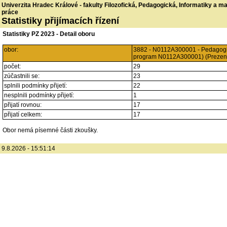
Univerzita Hradec Králové - fakulty Filozofická, Pedagogická, Informatiky a 
práce
Statistiky přijímacích řízení
Statistiky PZ 2023 - Detail oboru
obor:
3882 - N0112A300001 - Pedagogik
program N0112A300001) (Prezen
počet:
29
zúčastnili se:
23
splnili podmínky přijetí:
22
nesplnili podmínky přijetí:
1
přijatí rovnou:
17
přijatí celkem:
17
Obor nemá písemné části zkoušky.
9.8.2026 - 15:51:14