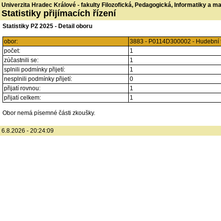
Univerzita Hradec Králové - fakulty Filozofická, Pedagogická, Informatiky a 
Statistiky přijímacích řízení
Statistiky PZ 2025 - Detail oboru
obor:
3883 - P0114D300002 - Hudební 
počet:
1
zúčastnili se:
1
splnili podmínky přijetí:
1
nesplnili podmínky přijetí:
0
přijatí rovnou:
1
přijatí celkem:
1
Obor nemá písemné části zkoušky.
6.8.2026 - 20:24:09