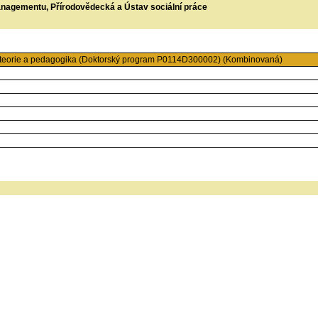
managementu, Přírodovědecká a Ústav sociální práce
teorie a pedagogika (Doktorský program P0114D300002) (Kombinovaná)