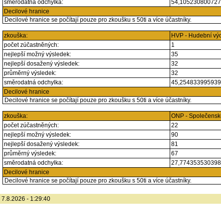
směrodatná odchylka:
54,10523080072
Decilové hranice
Decilové hranice se počítají pouze pro zkoušku s 50ti a více účastníky.
zkouška:
HVP - Hudební vý
počet zúčastněných:
1
nejlepší možný výsledek:
35
nejlepší dosažený výsledek:
32
průměrný výsledek:
32
směrodatná odchylka:
45,25483399593
Decilové hranice
Decilové hranice se počítají pouze pro zkoušku s 50ti a více účastníky.
zkouška:
ONP - Společensk
počet zúčastněných:
22
nejlepší možný výsledek:
90
nejlepší dosažený výsledek:
81
průměrný výsledek:
67
směrodatná odchylka:
27,77435353039
Decilové hranice
Decilové hranice se počítají pouze pro zkoušku s 50ti a více účastníky.
7.8.2026 - 1:29:40