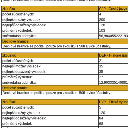
zkouška:
CJP - Český jazyk
počet zúčastněných:
4
nejlepší možný výsledek:
200
nejlepší dosažený výsledek:
128
průměrný výsledek:
103
směrodatná odchylka:
56,98405522219
Decilové hranice
Decilové hranice se počítají pouze pro zkoušku s 50ti a více účastníky.
zkouška:
DEP - Historie (p
počet zúčastněných:
21
nejlepší možný výsledek:
35
nejlepší dosažený výsledek:
35
průměrný výsledek:
27
směrodatná odchylka:
12,90333514088
Decilové hranice
Decilové hranice se počítají pouze pro zkoušku s 50ti a více účastníky.
zkouška:
EVP - Etická vých
počet zúčastněných:
5
nejlepší možný výsledek:
120
nejlepší dosažený výsledek:
84
průměrný výsledek:
68