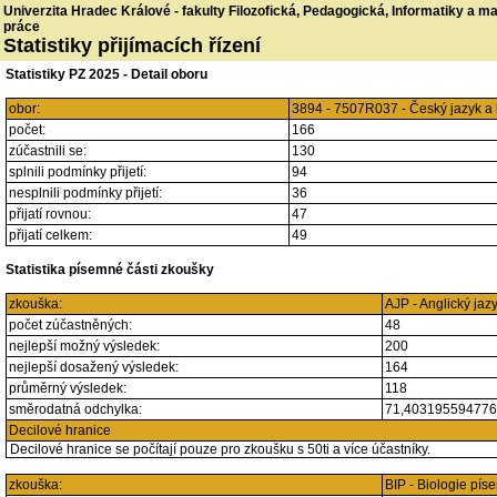
Univerzita Hradec Králové - fakulty Filozofická, Pedagogická, Informatiky a 
práce
Statistiky přijímacích řízení
Statistiky PZ 2025 - Detail oboru
obor:
3894 - 7507R037 - Český jazyk a 
počet:
166
zúčastnili se:
130
splnili podmínky přijetí:
94
nesplnili podmínky přijetí:
36
přijatí rovnou:
47
přijatí celkem:
49
Statistika písemné části zkoušky
zkouška:
AJP - Anglický jaz
počet zúčastněných:
48
nejlepší možný výsledek:
200
nejlepší dosažený výsledek:
164
průměrný výsledek:
118
směrodatná odchylka:
71,40319559477
Decilové hranice
Decilové hranice se počítají pouze pro zkoušku s 50ti a více účastníky.
zkouška:
BIP - Biologie pí