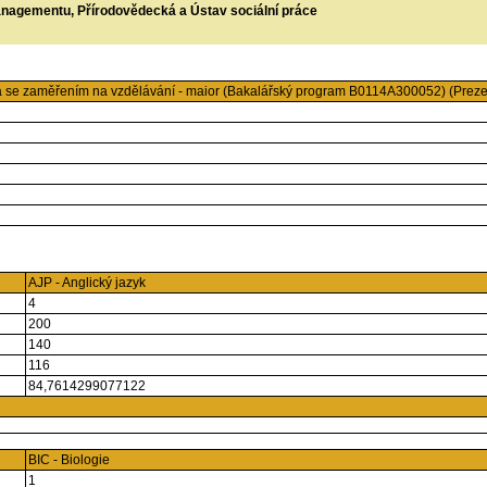
managementu, Přírodovědecká a Ústav sociální práce
a se zaměřením na vzdělávání - maior (Bakalářský program B0114A300052) (Preze
AJP - Anglický jazyk
4
200
140
116
84,7614299077122
BIC - Biologie
1