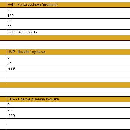
EVP - Etická výchova (písemná)
29
120
90
59
52,666485317786
HVP - Hudební výchova
0
35
-999
CHP - Chemie písemná zkouška
0
200
-999