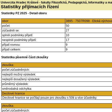
Univerzita Hradec Králové - fakulty Filozofická, Pedagogická, Informatiky a 
Statistiky přijímacích řízení
Statistiky PZ 2025 - Detail oboru
obor:
3895 - 7507R098 - Etická výchov
počet:
50
zúčastnili se:
27
splnili podmínky přijetí:
10
nesplnili podmínky přijetí:
17
přijatí rovnou:
9
přijatí celkem:
9
Statistika písemné části zkoušky
zkouška:
počet zúčastněných:
nejlepší možný výsledek:
nejlepší dosažený výsledek:
průměrný výsledek:
směrodatná odchylka:
Decilové hranice
Decilové hranice se počítají pouze pro zkoušku s 50ti a více účastníky.
zkouška:
počet zúčastněných: