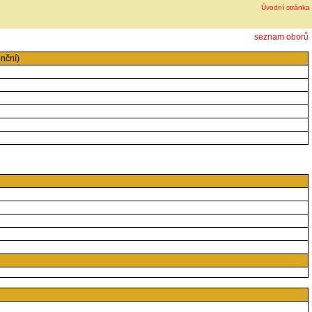
Úvodní stránka
seznam oborů
nční)