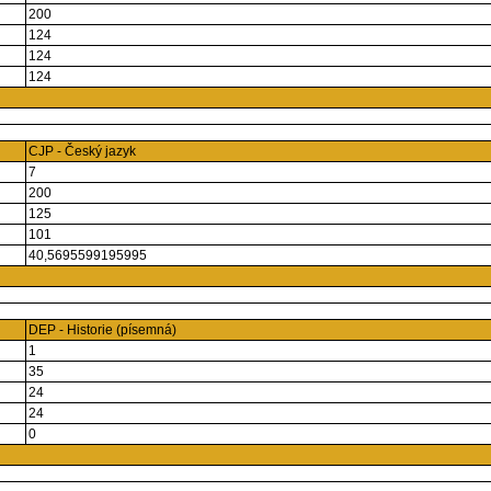
200
124
124
124
CJP - Český jazyk
7
200
125
101
40,5695599195995
DEP - Historie (písemná)
1
35
24
24
0