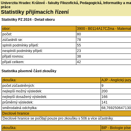
Univerzita Hradec Králové - fakulty Filozofická, Pedagogická, Informatiky a 
práce
Statistiky přijímacích řízení
Statistiky PZ 2024 - Detail oboru
obor:
3900 - B0114A17CZma - Matemati
počet:
80
zúčastnili se:
78
splnili podmínky přijetí:
55
nesplnili podmínky přijetí:
23
přijatí rovnou:
38
přijatí celkem:
42
Statistika písemné části zkoušky
zkouška:
AJP - Anglický jaz
počet zúčastněných:
9
nejlepší možný výsledek:
200
nejlepší dosažený výsledek:
166
průměrný výsledek:
141
směrodatná odchylka:
68,76925064713
Decilové hranice
Decilové hranice se počítají pouze pro zkoušku s 50ti a více účastníky.
zkouška:
BIP - Biologie pí