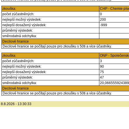
zkouška:
CHP - Chemie pí
počet zúčastněných:
0
nejlepší možný výsledek:
200
nejlepší dosažený výsledek:
-999
průměrný výsledek:
směrodatná odchylka:
Decilové hranice
Decilové hranice se počítají pouze pro zkoušku s 50ti a více účastníky.
zkouška:
ONP - Společensk
počet zúčastněných:
3
nejlepší možný výsledek:
90
nejlepší dosažený výsledek:
75
průměrný výsledek:
47
směrodatná odchylka:
20,06655592438
Decilové hranice
Decilové hranice se počítají pouze pro zkoušku s 50ti a více účastníky.
8.8.2026 - 13:30:33