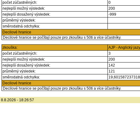
počet zúčastněných:
0
nejlepší možný výsledek:
200
nejlepší dosažený výsledek:
-999
průměrný výsledek:
směrodatná odchylka:
Decilové hranice
Decilové hranice se počítají pouze pro zkoušku s 50ti a více účastníky.
zkouška:
AJP - Anglický jaz
počet zúčastněných:
3
nejlepší možný výsledek:
200
nejlepší dosažený výsledek:
142
průměrný výsledek:
121
směrodatná odchylka:
19,60158723731
Decilové hranice
Decilové hranice se počítají pouze pro zkoušku s 50ti a více účastníky.
8.8.2026 - 18:26:57