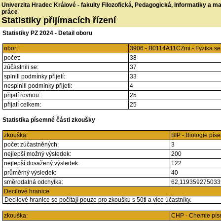
Univerzita Hradec Králové - fakulty Filozofická, Pedagogická, Informatiky a 
práce
Statistiky přijímacích řízení
Statistiky PZ 2024 - Detail oboru
obor:
3906 - B0114A11CZmi - Fyzika se
počet:
38
zúčastnili se:
37
splnili podmínky přijetí:
33
nesplnili podmínky přijetí:
4
přijatí rovnou:
25
přijatí celkem:
25
Statistika písemné části zkoušky
zkouška:
BIP - Biologie pí
počet zúčastněných:
3
nejlepší možný výsledek:
200
nejlepší dosažený výsledek:
122
průměrný výsledek:
40
směrodatná odchylka:
62,11935927503
Decilové hranice
Decilové hranice se počítají pouze pro zkoušku s 50ti a více účastníky.
zkouška:
CHP - Chemie pí