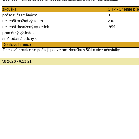
zkouška:
CHP - Chemie pí
počet zúčastněných:
0
nejlepší možný výsledek:
200
nejlepší dosažený výsledek:
-999
průměrný výsledek:
směrodatná odchylka:
Decilové hranice
Decilové hranice se počítají pouze pro zkoušku s 50ti a více účastníky.
7.8.2026 - 6:12:21