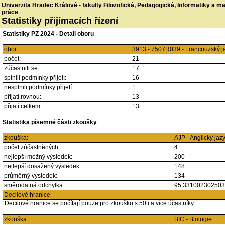
Univerzita Hradec Králové - fakulty Filozofická, Pedagogická, Informatiky a 
práce
Statistiky přijímacích řízení
Statistiky PZ 2024 - Detail oboru
obor:
3913 - 7507R039 - Francouzský j
počet:
21
zúčastnili se:
17
splnili podmínky přijetí:
16
nesplnili podmínky přijetí:
1
přijatí rovnou:
13
přijatí celkem:
13
Statistika písemné části zkoušky
zkouška:
AJP - Anglický jaz
počet zúčastněných:
4
nejlepší možný výsledek:
200
nejlepší dosažený výsledek:
148
průměrný výsledek:
134
směrodatná odchylka:
95,33100230250
Decilové hranice
Decilové hranice se počítají pouze pro zkoušku s 50ti a více účastníky.
zkouška:
BIC - Biologie