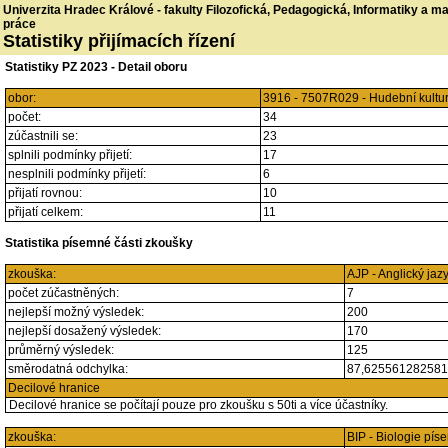
Univerzita Hradec Králové - fakulty Filozofická, Pedagogická, Informatiky a 
práce
Statistiky přijímacích řízení
Statistiky PZ 2023 - Detail oboru
obor:
3916 - 7507R029 - Hudební kultu
počet:
34
zúčastnili se:
23
splnili podmínky přijetí:
17
nesplnili podmínky přijetí:
6
přijatí rovnou:
10
přijatí celkem:
11
Statistika písemné části zkoušky
zkouška:
AJP - Anglický jaz
počet zúčastněných:
7
nejlepší možný výsledek:
200
nejlepší dosažený výsledek:
170
průměrný výsledek:
125
směrodatná odchylka:
87,62556128258
Decilové hranice
Decilové hranice se počítají pouze pro zkoušku s 50ti a více účastníky.
zkouška:
BIP - Biologie pí