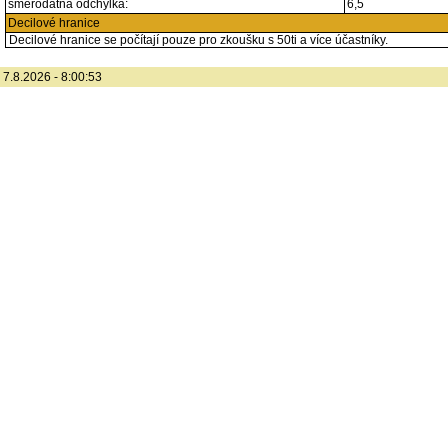
směrodatná odchylka:
6,5
Decilové hranice
Decilové hranice se počítají pouze pro zkoušku s 50ti a více účastníky.
7.8.2026 - 8:00:53