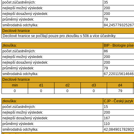
počet zúčastněných:
35
nejlepší možný výsledek:
200
nejlepší dosažený výsledek:
200
průměrný výsledek:
79
směrodatná odchylka:
84,24577932526
Decilové hranice
Decilové hranice se počítají pouze pro zkoušku s 50ti a více účastníky.
zkouška:
BIP - Biologie pí
počet zúčastněných:
86
nejlepší možný výsledek:
200
nejlepší dosažený výsledek:
200
průměrný výsledek:
79
směrodatná odchylka:
67,22011561464
Decilové hranice
min
d1
d2
d3
d4
0
0
0
0
79
zkouška:
CJP - Český jazyk
počet zúčastněných:
15
nejlepší možný výsledek:
200
nejlepší dosažený výsledek:
167
průměrný výsledek:
110
směrodatná odchylka:
42,08490178280