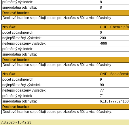
průměrný výsledek:
8
směrodatná odchylka:
8
Decilové hranice
Decilové hranice se počítají pouze pro zkoušku s 50ti a více účastníky.
zkouška:
CHP - Chemie pí
počet zúčastněných:
0
nejlepší možný výsledek:
200
nejlepší dosažený výsledek:
-999
průměrný výsledek:
směrodatná odchylka:
Decilové hranice
Decilové hranice se počítají pouze pro zkoušku s 50ti a více účastníky.
zkouška:
ONP - Společensk
počet zúčastněných:
9
nejlepší možný výsledek:
90
nejlepší dosažený výsledek:
77
průměrný výsledek:
71
směrodatná odchylka:
6,118177732416
Decilové hranice
Decilové hranice se počítají pouze pro zkoušku s 50ti a více účastníky.
7.8.2026 - 15:42:23