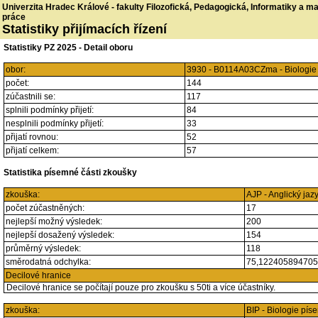
Univerzita Hradec Králové - fakulty Filozofická, Pedagogická, Informatiky a 
práce
Statistiky přijímacích řízení
Statistiky PZ 2025 - Detail oboru
obor:
3930 - B0114A03CZma - Biologie
počet:
144
zúčastnili se:
117
splnili podmínky přijetí:
84
nesplnili podmínky přijetí:
33
přijatí rovnou:
52
přijatí celkem:
57
Statistika písemné části zkoušky
zkouška:
AJP - Anglický jaz
počet zúčastněných:
17
nejlepší možný výsledek:
200
nejlepší dosažený výsledek:
154
průměrný výsledek:
118
směrodatná odchylka:
75,12240589470
Decilové hranice
Decilové hranice se počítají pouze pro zkoušku s 50ti a více účastníky.
zkouška:
BIP - Biologie pí