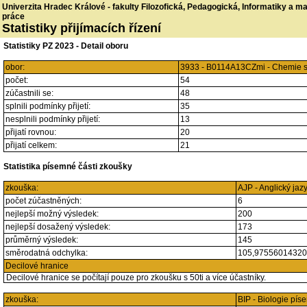
Univerzita Hradec Králové - fakulty Filozofická, Pedagogická, Informatiky a 
práce
Statistiky přijímacích řízení
Statistiky PZ 2023 - Detail oboru
obor:
3933 - B0114A13CZmi - Chemie s
počet:
54
zúčastnili se:
48
splnili podmínky přijetí:
35
nesplnili podmínky přijetí:
13
přijatí rovnou:
20
přijatí celkem:
21
Statistika písemné části zkoušky
zkouška:
AJP - Anglický jaz
počet zúčastněných:
6
nejlepší možný výsledek:
200
nejlepší dosažený výsledek:
173
průměrný výsledek:
145
směrodatná odchylka:
105,9755601432
Decilové hranice
Decilové hranice se počítají pouze pro zkoušku s 50ti a více účastníky.
zkouška:
BIP - Biologie pí