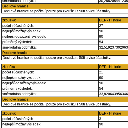
směrodatná odchylka:
30,28820544123
Decilové hranice
Decilové hranice se počítají pouze pro zkoušku s 50ti a více účastníky.
zkouška:
DEP - Historie
počet zúčastněných:
27
nejlepší možný výsledek:
90
nejlepší dosažený výsledek:
90
průměrný výsledek:
54
směrodatná odchylka:
32,51923730206
Decilové hranice
Decilové hranice se počítají pouze pro zkoušku s 50ti a více účastníky.
zkouška:
DEP - Historie
počet zúčastněných:
21
nejlepší možný výsledek:
90
nejlepší dosažený výsledek:
90
průměrný výsledek:
54
směrodatná odchylka:
33,82064395634
Decilové hranice
Decilové hranice se počítají pouze pro zkoušku s 50ti a více účastníky.
zkouška:
DEP - Historie
počet zúčastněných:
3
nejlepší možný výsledek:
90