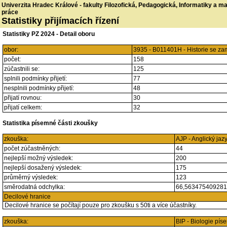
Univerzita Hradec Králové - fakulty Filozofická, Pedagogická, Informatiky a 
práce
Statistiky přijímacích řízení
Statistiky PZ 2024 - Detail oboru
obor:
3935 - B011401H - Historie se z
počet:
158
zúčastnili se:
125
splnili podmínky přijetí:
77
nesplnili podmínky přijetí:
48
přijatí rovnou:
30
přijatí celkem:
32
Statistika písemné části zkoušky
zkouška:
AJP - Anglický jaz
počet zúčastněných:
44
nejlepší možný výsledek:
200
nejlepší dosažený výsledek:
175
průměrný výsledek:
123
směrodatná odchylka:
66,56347540928
Decilové hranice
Decilové hranice se počítají pouze pro zkoušku s 50ti a více účastníky.
zkouška:
BIP - Biologie pí