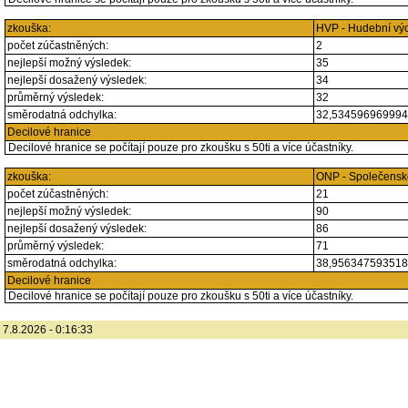
zkouška:
HVP - Hudební vý
počet zúčastněných:
2
nejlepší možný výsledek:
35
nejlepší dosažený výsledek:
34
průměrný výsledek:
32
směrodatná odchylka:
32,53459696999
Decilové hranice
Decilové hranice se počítají pouze pro zkoušku s 50ti a více účastníky.
zkouška:
ONP - Společensk
počet zúčastněných:
21
nejlepší možný výsledek:
90
nejlepší dosažený výsledek:
86
průměrný výsledek:
71
směrodatná odchylka:
38,95634759351
Decilové hranice
Decilové hranice se počítají pouze pro zkoušku s 50ti a více účastníky.
7.8.2026 - 0:16:33