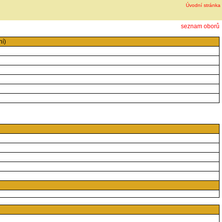
Úvodní stránka
seznam oborů
ní)