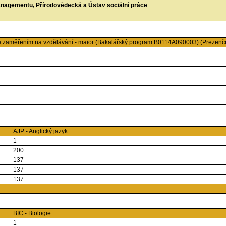
managementu, Přírodovědecká a Ústav sociální práce
e zaměřením na vzdělávání - maior (Bakalářský program B0114A090003) (Prezenč
AJP - Anglický jazyk
1
200
137
137
137
BIC - Biologie
1