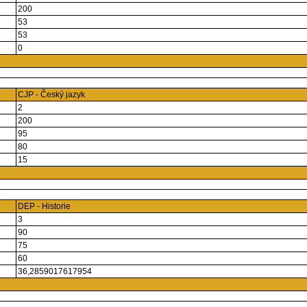
200
53
53
0
CJP - Český jazyk
2
200
95
80
15
DEP - Historie
3
90
75
60
36,2859017617954