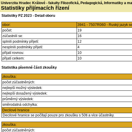
Univerzita Hradec Králové - fakulty Filozofická, Pedagogická, Informatiky a 
Statistiky přijímacích řízení
Statistiky PZ 2023 - Detail oboru
obor:
3941 - 7507R060 - Ruský jazyk s
počet:
19
zúčastnili se:
16
splnili podmínky přijetí:
12
nesplnili podmínky přijetí:
4
přijatí rovnou:
10
přijatí celkem:
10
Statistika písemné části zkoušky
zkouška:
počet zúčastněných:
nejlepší možný výsledek:
nejlepší dosažený výsledek:
průměrný výsledek:
směrodatná odchylka:
Decilové hranice
Decilové hranice se počítají pouze pro zkoušku s 50ti a více účastníky.
zkouška:
počet zúčastněných: