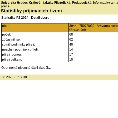
Univerzita Hradec Králové - fakulty Filozofická, Pedagogická, Informatiky a 
práce
Statistiky přijímacích řízení
Statistiky PZ 2024 - Detail oboru
obor:
3944 - 7507R032 - Výtvarná tvor
(Prezenční)
počet:
68
zúčastnili se:
62
splnili podmínky přijetí:
48
nesplnili podmínky přijetí:
14
přijatí rovnou:
17
přijatí celkem:
18
Obor nemá písemné části zkoušky.
8.8.2026 - 1:37:38