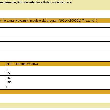
managementu, Přírodovědecká a Ústav sociální práce
 a literatura (Navazující magisterský program N0114A300051) (Prezenční)
2HP - Hudební výchova
1
150
150
150
0