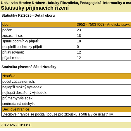
Univerzita Hradec Králové - fakulty Filozofická, Pedagogická, Informatiky a 
Statistiky přijímacích řízení
Statistiky PZ 2025 - Detail oboru
obor:
3952 - 7503T063 - Anglický jazyk
počet:
23
zúčastnili se:
18
splnili podmínky přijetí:
18
nesplnili podmínky přijetí:
0
přijatí rovnou:
12
přijatí celkem:
12
Statistika písemné části zkoušky
zkouška:
počet zúčastněných:
nejlepší možný výsledek:
nejlepší dosažený výsledek:
průměrný výsledek:
směrodatná odchylka:
Decilové hranice
Decilové hranice se počítají pouze pro zkoušku s 50ti a více účastníky.
7.8.2026 - 10:03:31