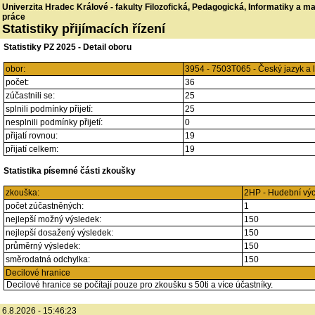
Univerzita Hradec Králové - fakulty Filozofická, Pedagogická, Informatiky a 
práce
Statistiky přijímacích řízení
Statistiky PZ 2025 - Detail oboru
obor:
3954 - 7503T065 - Český jazyk a 
počet:
36
zúčastnili se:
25
splnili podmínky přijetí:
25
nesplnili podmínky přijetí:
0
přijatí rovnou:
19
přijatí celkem:
19
Statistika písemné části zkoušky
zkouška:
2HP - Hudební vý
počet zúčastněných:
1
nejlepší možný výsledek:
150
nejlepší dosažený výsledek:
150
průměrný výsledek:
150
směrodatná odchylka:
150
Decilové hranice
Decilové hranice se počítají pouze pro zkoušku s 50ti a více účastníky.
6.8.2026 - 15:46:23