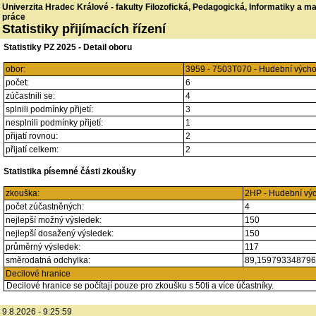
Univerzita Hradec Králové - fakulty Filozofická, Pedagogická, Informatiky a 
práce
Statistiky přijímacích řízení
Statistiky PZ 2025 - Detail oboru
obor:
3959 - 7503T070 - Hudební výcho
počet:
6
zúčastnili se:
4
splnili podmínky přijetí:
3
nesplnili podmínky přijetí:
1
přijatí rovnou:
2
přijatí celkem:
2
Statistika písemné části zkoušky
zkouška:
2HP - Hudební vý
počet zúčastněných:
4
nejlepší možný výsledek:
150
nejlepší dosažený výsledek:
150
průměrný výsledek:
117
směrodatná odchylka:
89,15979334879
Decilové hranice
Decilové hranice se počítají pouze pro zkoušku s 50ti a více účastníky.
9.8.2026 - 9:25:59