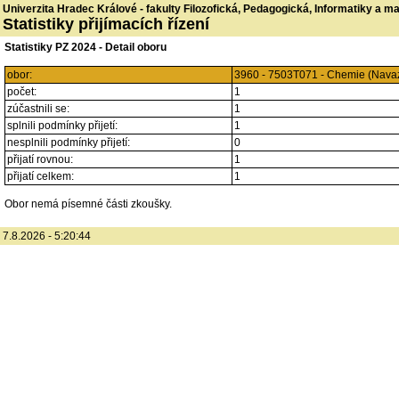
Univerzita Hradec Králové - fakulty Filozofická, Pedagogická, Informatiky a 
Statistiky přijímacích řízení
Statistiky PZ 2024 - Detail oboru
obor:
3960 - 7503T071 - Chemie (Navaz
počet:
1
zúčastnili se:
1
splnili podmínky přijetí:
1
nesplnili podmínky přijetí:
0
přijatí rovnou:
1
přijatí celkem:
1
Obor nemá písemné části zkoušky.
7.8.2026 - 5:20:44