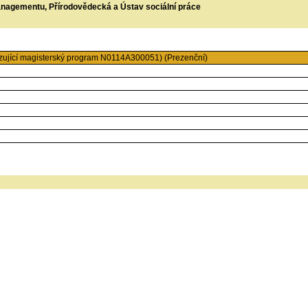
managementu, Přírodovědecká a Ústav sociální práce
ující magisterský program N0114A300051) (Prezenční)