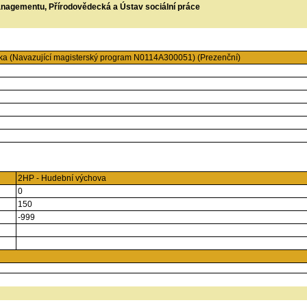
managementu, Přírodovědecká a Ústav sociální práce
a (Navazující magisterský program N0114A300051) (Prezenční)
2HP - Hudební výchova
0
150
-999