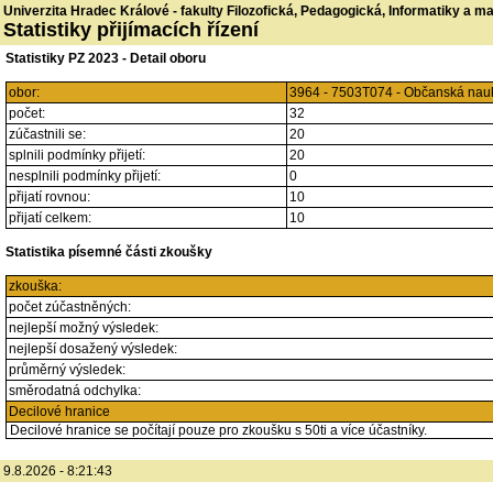
Univerzita Hradec Králové - fakulty Filozofická, Pedagogická, Informatiky a 
Statistiky přijímacích řízení
Statistiky PZ 2023 - Detail oboru
obor:
3964 - 7503T074 - Občanská nauk
počet:
32
zúčastnili se:
20
splnili podmínky přijetí:
20
nesplnili podmínky přijetí:
0
přijatí rovnou:
10
přijatí celkem:
10
Statistika písemné části zkoušky
zkouška:
počet zúčastněných:
nejlepší možný výsledek:
nejlepší dosažený výsledek:
průměrný výsledek:
směrodatná odchylka:
Decilové hranice
Decilové hranice se počítají pouze pro zkoušku s 50ti a více účastníky.
9.8.2026 - 8:21:43