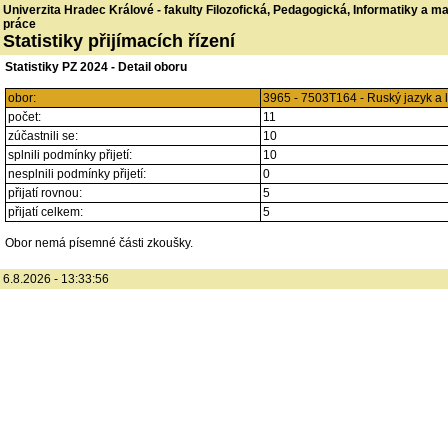
Univerzita Hradec Králové - fakulty Filozofická, Pedagogická, Informatiky a 
práce
Statistiky přijímacích řízení
Statistiky PZ 2024 - Detail oboru
obor:
3965 - 7503T164 - Ruský jazyk a 
počet:
11
zúčastnili se:
10
splnili podmínky přijetí:
10
nesplnili podmínky přijetí:
0
přijatí rovnou:
5
přijatí celkem:
5
Obor nemá písemné části zkoušky.
6.8.2026 - 13:33:56