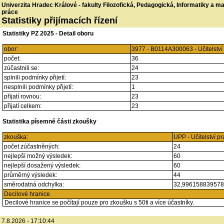
Univerzita Hradec Králové - fakulty Filozofická, Pedagogická, Informatiky a 
práce
Statistiky přijímacích řízení
Statistiky PZ 2025 - Detail oboru
obor:
3977 - B0114A300063 - Učitelstv
počet:
36
zúčastnili se:
24
splnili podmínky přijetí:
23
nesplnili podmínky přijetí:
1
přijatí rovnou:
23
přijatí celkem:
23
Statistika písemné části zkoušky
zkouška:
UPP - Učitelství p
počet zúčastněných:
24
nejlepší možný výsledek:
60
nejlepší dosažený výsledek:
60
průměrný výsledek:
44
směrodatná odchylka:
32,99615883957
Decilové hranice
Decilové hranice se počítají pouze pro zkoušku s 50ti a více účastníky.
7.8.2026 - 17:10:44