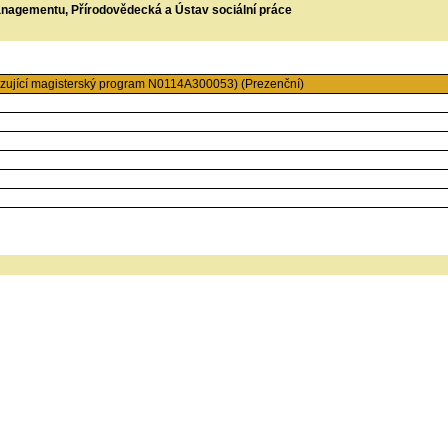
managementu, Přírodovědecká a Ústav sociální práce
azující magisterský program N0114A300053) (Prezenční)