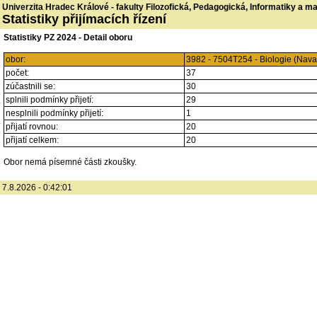
Univerzita Hradec Králové - fakulty Filozofická, Pedagogická, Informatiky a 
Statistiky přijímacích řízení
Statistiky PZ 2024 - Detail oboru
obor:
3982 - 7504T254 - Biologie (Nav
počet:
37
zúčastnili se:
30
splnili podmínky přijetí:
29
nesplnili podmínky přijetí:
1
přijatí rovnou:
20
přijatí celkem:
20
Obor nemá písemné části zkoušky.
7.8.2026 - 0:42:01