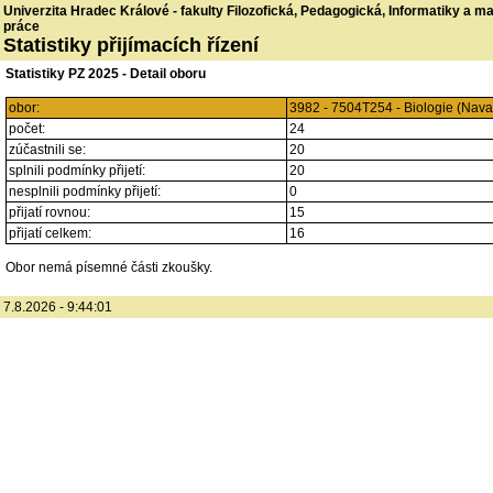
Univerzita Hradec Králové - fakulty Filozofická, Pedagogická, Informatiky a 
práce
Statistiky přijímacích řízení
Statistiky PZ 2025 - Detail oboru
obor:
3982 - 7504T254 - Biologie (Nav
počet:
24
zúčastnili se:
20
splnili podmínky přijetí:
20
nesplnili podmínky přijetí:
0
přijatí rovnou:
15
přijatí celkem:
16
Obor nemá písemné části zkoušky.
7.8.2026 - 9:44:01