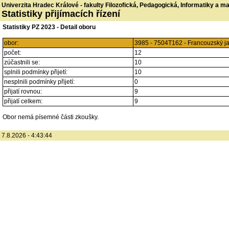
Univerzita Hradec Králové - fakulty Filozofická, Pedagogická, Informatiky a 
Statistiky přijímacích řízení
Statistiky PZ 2023 - Detail oboru
obor:
3985 - 7504T162 - Francouzský ja
počet:
12
zúčastnili se:
10
splnili podmínky přijetí:
10
nesplnili podmínky přijetí:
0
přijatí rovnou:
9
přijatí celkem:
9
Obor nemá písemné části zkoušky.
7.8.2026 - 4:43:44