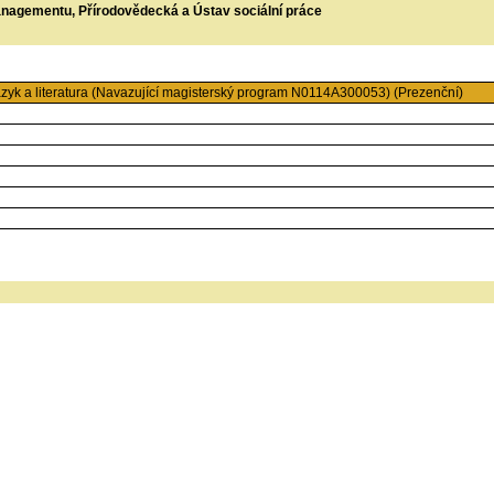
managementu, Přírodovědecká a Ústav sociální práce
zyk a literatura (Navazující magisterský program N0114A300053) (Prezenční)