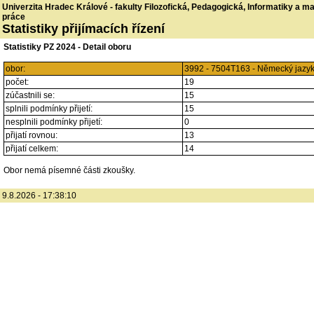
Univerzita Hradec Králové - fakulty Filozofická, Pedagogická, Informatiky a 
práce
Statistiky přijímacích řízení
Statistiky PZ 2024 - Detail oboru
obor:
3992 - 7504T163 - Německý jazyk 
počet:
19
zúčastnili se:
15
splnili podmínky přijetí:
15
nesplnili podmínky přijetí:
0
přijatí rovnou:
13
přijatí celkem:
14
Obor nemá písemné části zkoušky.
9.8.2026 - 17:38:10