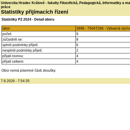
Univerzita Hradec Králové - fakulty Filozofická, Pedagogická, Informatiky a 
práce
Statistiky přijímacích řízení
Statistiky PZ 2024 - Detail oboru
obor:
3996 - 7504T266 - Výtvarná vých
počet:
9
zúčastnili se:
8
splnili podmínky přijetí:
6
nesplnili podmínky přijetí:
2
přijatí rovnou:
4
přijatí celkem:
4
Obor nemá písemné části zkoušky.
7.8.2026 - 7:54:35