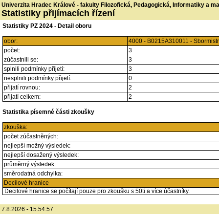
Univerzita Hradec Králové - fakulty Filozofická, Pedagogická, Informatiky a 
Statistiky přijímacích řízení
Statistiky PZ 2024 - Detail oboru
obor:
4000 - B0215A310011 - Sbormistr
počet:
3
zúčastnili se:
3
splnili podmínky přijetí:
3
nesplnili podmínky přijetí:
0
přijatí rovnou:
2
přijatí celkem:
2
Statistika písemné části zkoušky
zkouška:
počet zúčastněných:
nejlepší možný výsledek:
nejlepší dosažený výsledek:
průměrný výsledek:
směrodatná odchylka:
Decilové hranice
Decilové hranice se počítají pouze pro zkoušku s 50ti a více účastníky.
7.8.2026 - 15:54:57