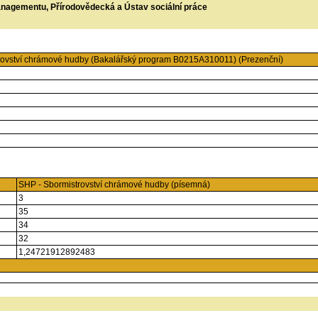
managementu, Přírodovědecká a Ústav sociální práce
ovství chrámové hudby (Bakalářský program B0215A310011) (Prezenční)
SHP - Sbormistrovství chrámové hudby (písemná)
3
35
34
32
1,24721912892483