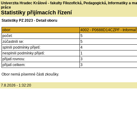
Univerzita Hradec Králové - fakulty Filozofická, Pedagogická, Informatiky a 
práce
Statistiky přijímacích řízení
Statistiky PZ 2023 - Detail oboru
obor:
4002 - P0688D14CZPF - Informačn
počet:
5
zúčastnili se:
5
splnili podmínky přijetí:
4
nesplnili podmínky přijetí:
1
přijatí rovnou:
3
přijatí celkem:
3
Obor nemá písemné části zkoušky.
7.8.2026 - 1:32:20