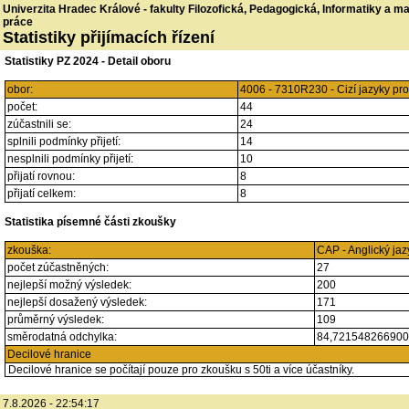
Univerzita Hradec Králové - fakulty Filozofická, Pedagogická, Informatiky a 
práce
Statistiky přijímacích řízení
Statistiky PZ 2024 - Detail oboru
obor:
4006 - 7310R230 - Cizí jazyky pr
počet:
44
zúčastnili se:
24
splnili podmínky přijetí:
14
nesplnili podmínky přijetí:
10
přijatí rovnou:
8
přijatí celkem:
8
Statistika písemné části zkoušky
zkouška:
CAP - Anglický jaz
počet zúčastněných:
27
nejlepší možný výsledek:
200
nejlepší dosažený výsledek:
171
průměrný výsledek:
109
směrodatná odchylka:
84,72154826690
Decilové hranice
Decilové hranice se počítají pouze pro zkoušku s 50ti a více účastníky.
7.8.2026 - 22:54:17