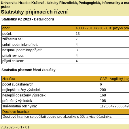
Univerzita Hradec Králové - fakulty Filozofická, Pedagogická, Informatiky a 
práce
Statistiky přijímacích řízení
Statistiky PZ 2023 - Detail oboru
obor:
4008 - 7310R230 - Cizí jazyky pr
počet:
13
zúčastnili se:
7
splnili podmínky přijetí:
4
nesplnili podmínky přijetí:
3
přijatí rovnou:
4
přijatí celkem:
4
Statistika písemné části zkoušky
zkouška:
CAP - Anglický jaz
počet zúčastněných:
6
nejlepší možný výsledek:
200
nejlepší dosažený výsledek:
168
průměrný výsledek:
108
směrodatná odchylka:
112,5647750564
Decilové hranice
Decilové hranice se počítají pouze pro zkoušku s 50ti a více účastníky.
7.8.2026 - 6:17:01