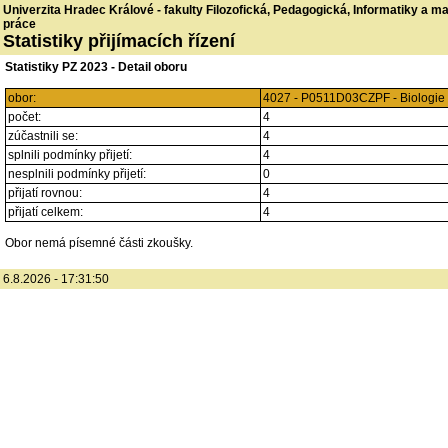
Univerzita Hradec Králové - fakulty Filozofická, Pedagogická, Informatiky a 
práce
Statistiky přijímacích řízení
Statistiky PZ 2023 - Detail oboru
obor:
4027 - P0511D03CZPF - Biologie 
počet:
4
zúčastnili se:
4
splnili podmínky přijetí:
4
nesplnili podmínky přijetí:
0
přijatí rovnou:
4
přijatí celkem:
4
Obor nemá písemné části zkoušky.
6.8.2026 - 17:31:50