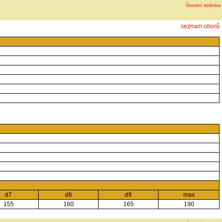
Úvodní stránka
seznam oborů
d7
d8
d9
max
155
160
165
190