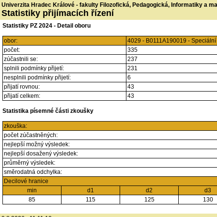
Univerzita Hradec Králové - fakulty Filozofická, Pedagogická, Informatiky a 
Statistiky přijímacích řízení
Statistiky PZ 2024 - Detail oboru
obor:
4029 - B0111A190019 - Speciáln
počet:
335
zúčastnili se:
237
splnili podmínky přijetí:
231
nesplnili podmínky přijetí:
6
přijatí rovnou:
43
přijatí celkem:
43
Statistika písemné části zkoušky
zkouška:
počet zúčastněných:
nejlepší možný výsledek:
nejlepší dosažený výsledek:
průměrný výsledek:
směrodatná odchylka:
Decilové hranice
min
d1
d2
d3
85
115
125
130