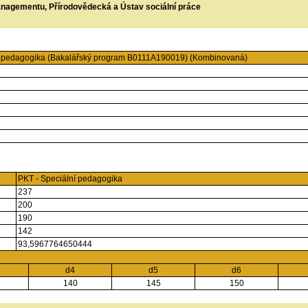
managementu, Přírodovědecká a Ústav sociální práce
í pedagogika (Bakalářský program B0111A190019) (Kombinovaná)
PKT - Speciální pedagogika
237
200
190
142
93,5967764650444
d4
d5
d6
140
145
150