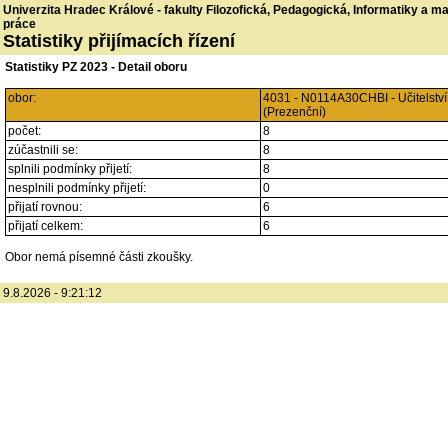
Univerzita Hradec Králové - fakulty Filozofická, Pedagogická, Informatiky a 
práce
Statistiky přijímacích řízení
Statistiky PZ 2023 - Detail oboru
obor:
4031 - N0114A30CHBI - Učitelství
(Prezenční)
počet:
8
zúčastnili se:
8
splnili podmínky přijetí:
8
nesplnili podmínky přijetí:
0
přijatí rovnou:
6
přijatí celkem:
6
Obor nemá písemné části zkoušky.
9.8.2026 - 9:21:12