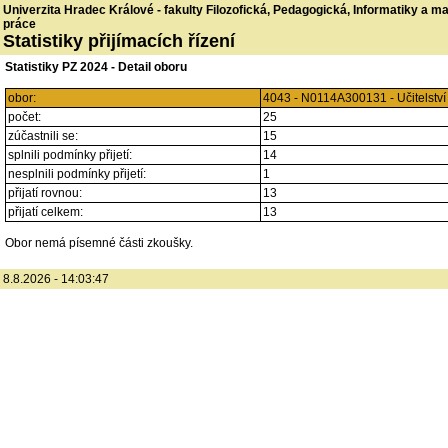
Univerzita Hradec Králové - fakulty Filozofická, Pedagogická, Informatiky a 
práce
Statistiky přijímacích řízení
Statistiky PZ 2024 - Detail oboru
obor:
4043 - N0114A300131 - Učitelstv
počet:
25
zúčastnili se:
15
splnili podmínky přijetí:
14
nesplnili podmínky přijetí:
1
přijatí rovnou:
13
přijatí celkem:
13
Obor nemá písemné části zkoušky.
8.8.2026 - 14:03:47