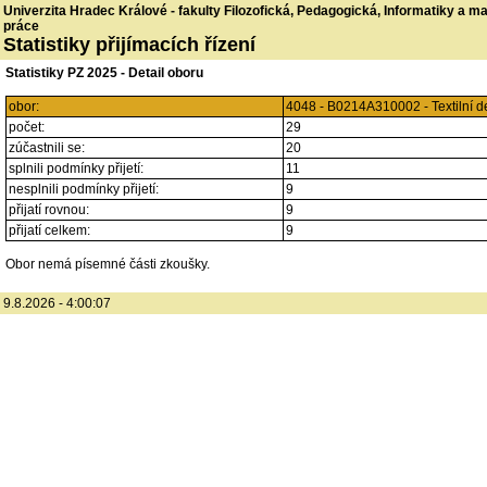
Univerzita Hradec Králové - fakulty Filozofická, Pedagogická, Informatiky a 
práce
Statistiky přijímacích řízení
Statistiky PZ 2025 - Detail oboru
obor:
4048 - B0214A310002 - Textilní 
počet:
29
zúčastnili se:
20
splnili podmínky přijetí:
11
nesplnili podmínky přijetí:
9
přijatí rovnou:
9
přijatí celkem:
9
Obor nemá písemné části zkoušky.
9.8.2026 - 4:00:07