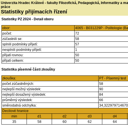
Univerzita Hradec Králové - fakulty Filozofická, Pedagogická, Informatiky a 
práce
Statistiky přijímacích řízení
Statistiky PZ 2024 - Detail oboru
obor:
4065 - B031229P - Politologie 
počet:
72
zúčastnili se:
58
splnili podmínky přijetí:
57
nesplnili podmínky přijetí:
1
přijatí rovnou:
50
přijatí celkem:
50
Statistika písemné části zkoušky
zkouška:
PT - Písemný test
počet zúčastněných:
58
nejlepší možný výsledek:
90
nejlepší dosažený výsledek:
84
průměrný výsledek:
66
směrodatná odchylka:
34,32297971467
Decilové hranice
min
d1
d2
d3
d4
35
58
60
62
64