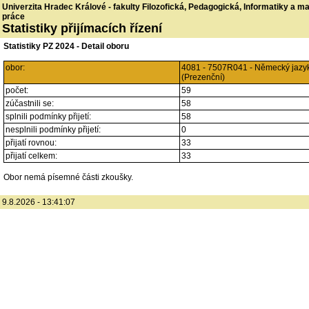
Univerzita Hradec Králové - fakulty Filozofická, Pedagogická, Informatiky a 
práce
Statistiky přijímacích řízení
Statistiky PZ 2024 - Detail oboru
obor:
4081 - 7507R041 - Německý jazy
(Prezenční)
počet:
59
zúčastnili se:
58
splnili podmínky přijetí:
58
nesplnili podmínky přijetí:
0
přijatí rovnou:
33
přijatí celkem:
33
Obor nemá písemné části zkoušky.
9.8.2026 - 13:41:07