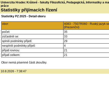
Univerzita Hradec Králové - fakulty Filozofická, Pedagogická, Informatiky a 
práce
Statistiky přijímacích řízení
Statistiky PZ 2025 - Detail oboru
obor:
4083 - 7507R060 - Ruský jazyk s
(Prezenční)
počet:
35
zúčastnili se:
33
splnili podmínky přijetí:
29
nesplnili podmínky přijetí:
4
přijatí rovnou:
21
přijatí celkem:
21
Obor nemá písemné části zkoušky.
10.8.2026 - 7:38:47