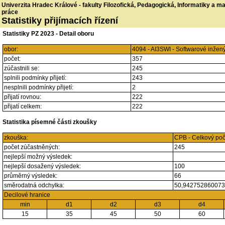
Univerzita Hradec Králové - fakulty Filozofická, Pedagogická, Informatiky a 
práce
Statistiky přijímacích řízení
Statistiky PZ 2023 - Detail oboru
obor:
4094 - AI3SWI - Softwarové inžen
počet:
357
zúčastnili se:
245
splnili podmínky přijetí:
243
nesplnili podmínky přijetí:
2
přijatí rovnou:
222
přijatí celkem:
222
Statistika písemné části zkoušky
zkouška:
CPB - Celkový po
počet zúčastněných:
245
nejlepší možný výsledek:
nejlepší dosažený výsledek:
100
průměrný výsledek:
66
směrodatná odchylka:
50,94275286007
Decilové hranice
min
d1
d2
d3
d4
15
35
45
50
60