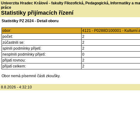
Univerzita Hradec Králové - fakulty Filozofická, Pedagogická, Informatiky a 
práce
Statistiky přijímacích řízení
Statistiky PZ 2024 - Detail oboru
obor:
4121 - P0288D100001 - Kulturní
počet:
2
zúčastnili se:
2
splnili podmínky přijetí:
2
nesplnili podmínky přijetí:
0
přijatí rovnou:
2
přijatí celkem:
2
Obor nemá písemné části zkoušky.
8.8.2026 - 4:32:10