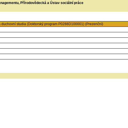
managementu, Přírodovědecká a Ústav sociální práce
a duchovní studia (Doktorský program P0288D100001) (Prezenční)