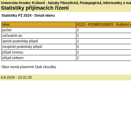
Univerzita Hradec Králové - fakulty Filozofická, Pedagogická, Informatiky a 
Statistiky přijímacích řízení
Statistiky PZ 2024 - Detail oboru
obor:
4122 - P0288D100001 - Kulturní 
počet:
2
zúčastnili se:
2
splnili podmínky přijetí:
2
nesplnili podmínky přijetí:
0
přijatí rovnou:
2
přijatí celkem:
2
Obor nemá písemné části zkoušky.
8.8.2026 - 15:31:35